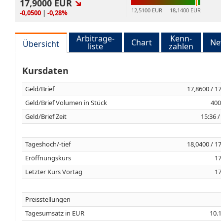
17,9000
EUR
12,5100 EUR
18,1400 EUR
-0,0500
|
-0,28%
Arbitrage-
Kenn-
Chart
Ne
Übersicht
liste
zahlen
Kursdaten
Geld/Brief
17,8600 / 1
Geld/Brief Volumen in Stück
400
Geld/Brief Zeit
15:36 /
Tageshoch/-tief
18,0400 / 1
Eröffnungskurs
17
Letzter Kurs Vortag
17
Preisstellungen
Tagesumsatz in EUR
10.