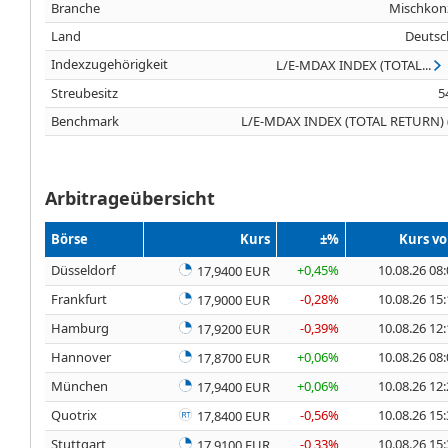
Branche
Mischkon
Land
Deutsc
Indexzugehörigkeit
L/E-MDAX INDEX (TOTAL...
Streubesitz
5
Benchmark
L/E-MDAX INDEX (TOTAL RETURN) 
Arbitrageübersicht
Börse
Kurs
±%
Kurs v
Düsseldorf
+0,45%
10.08.26 08
17,9400 EUR
Frankfurt
-0,28%
10.08.26 15
17,9000 EUR
Hamburg
-0,39%
10.08.26 12
17,9200 EUR
Hannover
+0,06%
10.08.26 08
17,8700 EUR
München
+0,06%
10.08.26 12
17,9400 EUR
Quotrix
-0,56%
10.08.26 15
17,8400 EUR
Stuttgart
-0,33%
10.08.26 15
17,9100 EUR