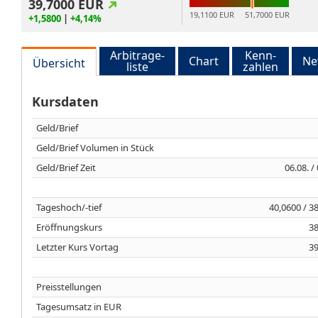
39,7000
EUR
19,1100 EUR
51,7000 EUR
+1,5800
|
+4,14%
Arbitrage-
Kenn-
Chart
Ne
Übersicht
liste
zahlen
Kursdaten
Geld/Brief
Geld/Brief Volumen in Stück
Geld/Brief Zeit
06.08. /
Tageshoch/-tief
40,0600 / 3
Eröffnungskurs
38
Letzter Kurs Vortag
39
Preisstellungen
Tagesumsatz in EUR