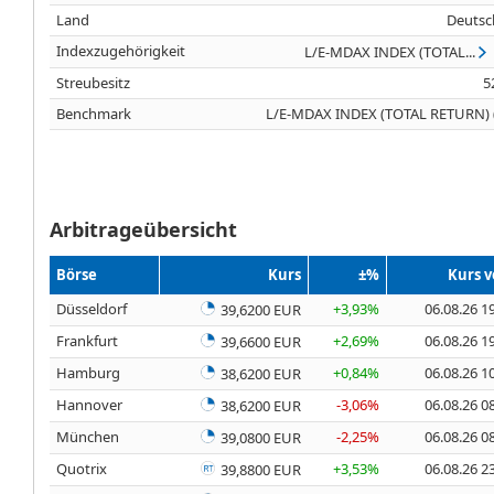
Land
Deutsc
Indexzugehörigkeit
L/E-MDAX INDEX (TOTAL...
Streubesitz
5
Benchmark
L/E-MDAX INDEX (TOTAL RETURN) 
Arbitrageübersicht
Börse
Kurs
±%
Kurs 
Düsseldorf
+3,93%
06.08.26 1
39,6200 EUR
Frankfurt
+2,69%
06.08.26 1
39,6600 EUR
Hamburg
+0,84%
06.08.26 1
38,6200 EUR
Hannover
-3,06%
06.08.26 0
38,6200 EUR
München
-2,25%
06.08.26 0
39,0800 EUR
Quotrix
+3,53%
06.08.26 2
39,8800 EUR