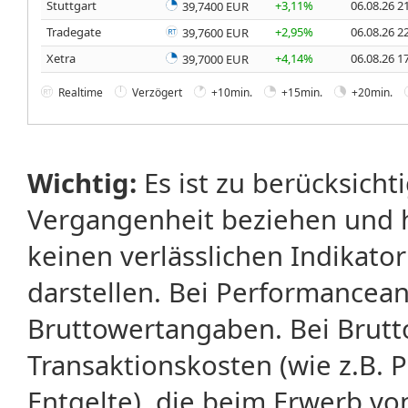
Stuttgart
+3,11%
06.08.26 2
39,7400 EUR
Tradegate
+2,95%
06.08.26 2
39,7600 EUR
Xetra
+4,14%
06.08.26 1
39,7000 EUR
Realtime
Verzögert
+10min.
+15min.
+20min.
Wichtig:
Es ist zu berücksicht
Vergangenheit beziehen und 
keinen verlässlichen Indikator
darstellen. Bei Performancean
Bruttowertangaben. Bei Brut
Transaktionskosten (wie z.B.
Entgelte), die beim Erwerb vo