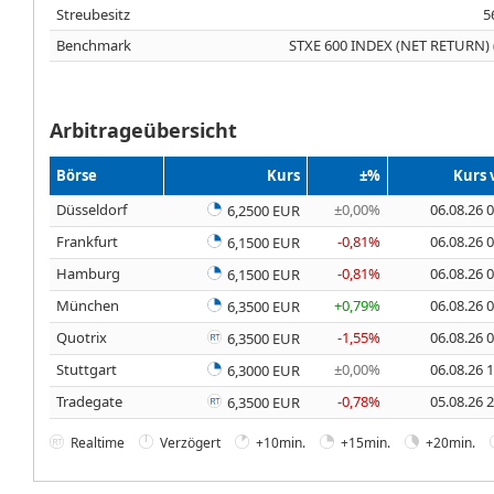
Streubesitz
5
Benchmark
STXE 600 INDEX (NET RETURN) 
Arbitrageübersicht
Börse
Kurs
±%
Kurs
Düsseldorf
±0,00%
06.08.26 
6,2500 EUR
Frankfurt
-0,81%
06.08.26 
6,1500 EUR
Hamburg
-0,81%
06.08.26 
6,1500 EUR
München
+0,79%
06.08.26 
6,3500 EUR
Quotrix
-1,55%
06.08.26 
6,3500 EUR
Stuttgart
±0,00%
06.08.26 
6,3000 EUR
Tradegate
-0,78%
05.08.26 
6,3500 EUR
Realtime
Verzögert
+10min.
+15min.
+20min.