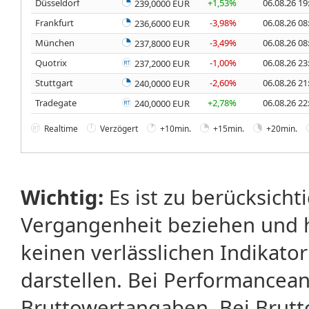
Düsseldorf
+1,53%
06.08.26 19
239,0000 EUR
Frankfurt
-3,98%
06.08.26 08
236,6000 EUR
München
-3,49%
06.08.26 08
237,8000 EUR
Quotrix
-1,00%
06.08.26 23
237,2000 EUR
Stuttgart
-2,60%
06.08.26 21
240,0000 EUR
Tradegate
+2,78%
06.08.26 22
240,0000 EUR
Realtime
Verzögert
+10min.
+15min.
+20min.
Wichtig:
Es ist zu berücksicht
Vergangenheit beziehen und 
keinen verlässlichen Indikator
darstellen. Bei Performancean
Bruttowertangaben. Bei Brut