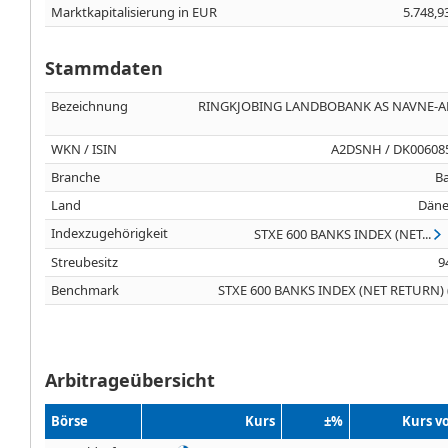
Marktkapitalisierung in EUR
5.748,9
Stammdaten
Bezeichnung
RINGKJOBING LANDBOBANK AS NAVNE-A
WKN / ISIN
A2DSNH / DK00608
Branche
B
Land
Dän
Indexzugehörigkeit
STXE 600 BANKS INDEX (NET...
Streubesitz
9
Benchmark
STXE 600 BANKS INDEX (NET RETURN) 
Arbitrageübersicht
Börse
Kurs
±%
Kurs v