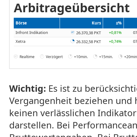
Arbitrageübersicht
Börse
Kurs
±%
Infront Indikation
+0,81%
07
26.370,38 PKT
Xetra
+0,74%
07
26.332,58 PKT
Realtime
Verzögert
+10min.
+15min.
+20min
Wichtig:
Es ist zu berücksicht
Vergangenheit beziehen und 
keinen verlässlichen Indikator
darstellen. Bei Performancean