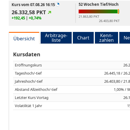
52 Wochen Tief/Hoch
Kurs vom 07.08.26 16:15
26.332,58
PKT
21.863,80 PKT
+192,45
|
+0,74%
26.403,80 PKT
Arbitrage-
Kenn-
Chart
Ne
Übersicht
liste
zahlen
Kursdaten
Eröffnungskurs
26.
Tageshoch/-tief
26.445,18 / 26.
Jahreshoch/-tief
26.403,80 / 21.
Abstand Allzeithoch/-tief
1,00% / 
Letzter Kurs Vortag
26.
Volatilität 1 Jahr
1