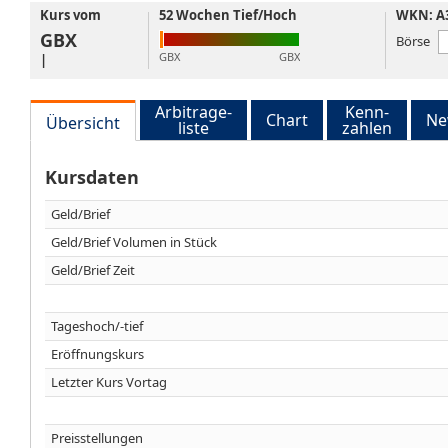
Kurs vom
52 Wochen Tief/Hoch
WKN: A3
GBX
Börse
GBX
GBX
|
Arbitrage-
Kenn-
Chart
Ne
Übersicht
liste
zahlen
Kursdaten
Geld/Brief
Geld/Brief Volumen in Stück
Geld/Brief Zeit
Tageshoch/-tief
Eröffnungskurs
Letzter Kurs Vortag
Preisstellungen