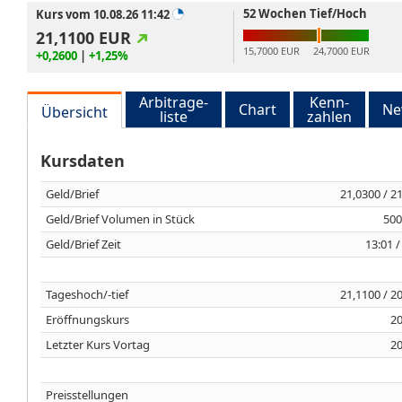
52 Wochen Tief/Hoch
Kurs vom 10.08.26 11:42
21,1100
EUR
15,7000 EUR
24,7000 EUR
+0,2600
|
+1,25%
Arbitrage-
Kenn-
Chart
Ne
Übersicht
liste
zahlen
Kursdaten
Geld/Brief
21,0300 / 2
Geld/Brief Volumen in Stück
500
Geld/Brief Zeit
13:01 /
Tageshoch/-tief
21,1100 / 2
Eröffnungskurs
20
Letzter Kurs Vortag
20
Preisstellungen