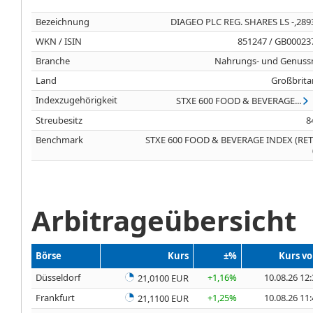
Bezeichnung
DIAGEO PLC REG. SHARES LS -,289
WKN / ISIN
851247 / GB00023
Branche
Nahrungs- und Genussm
Land
Großbrita
Indexzugehörigkeit
STXE 600 FOOD & BEVERAGE...
Streubesitz
8
Benchmark
STXE 600 FOOD & BEVERAGE INDEX (RE
Arbitrageübersicht
Börse
Kurs
±%
Kurs v
Düsseldorf
+1,16%
10.08.26 12
21,0100 EUR
Frankfurt
+1,25%
10.08.26 11
21,1100 EUR