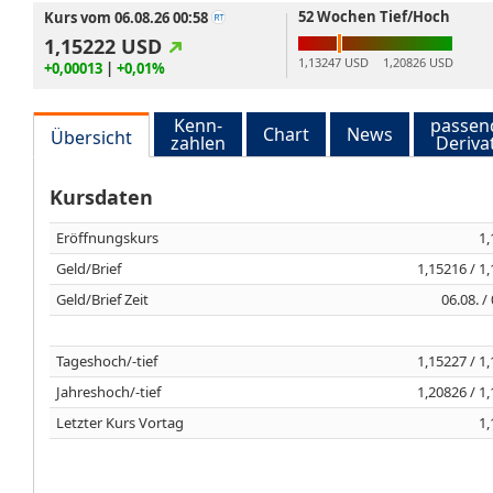
52 Wochen Tief/Hoch
Kurs vom 06.08.26 00:58
1,15222
USD
1,13247 USD
1,20826 USD
+0,00013
|
+0,01%
Kenn-
passen
Chart
News
Übersicht
zahlen
Deriva
Kursdaten
Eröffnungskurs
1,
Geld/Brief
1,15216 / 1
Geld/Brief Zeit
06.08. /
Tageshoch/-tief
1,15227 / 1
Jahreshoch/-tief
1,20826 / 1
Letzter Kurs Vortag
1,