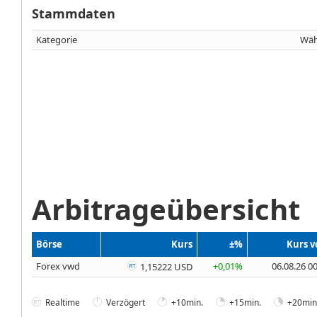
Stammdaten
Kategorie
Wäh
Arbitrageübersicht
Börse
Kurs
±%
Kurs 
Forex vwd
+0,01%
06.08.26 0
1,15222 USD
Realtime
Verzögert
+10min.
+15min.
+20min