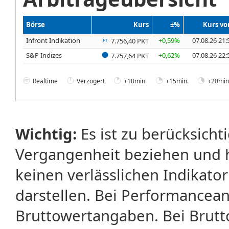
Börse
Kurs
±%
Kurs v
Infront Indikation
+0,59%
07.08.26 21:
7.756,40 PKT
S&P Indizes
+0,62%
07.08.26 22:
7.757,64 PKT
Realtime
Verzögert
+10min.
+15min.
+20min
Wichtig:
Es ist zu berücksicht
Vergangenheit beziehen und 
keinen verlässlichen Indikator
darstellen. Bei Performancean
Bruttowertangaben. Bei Brut