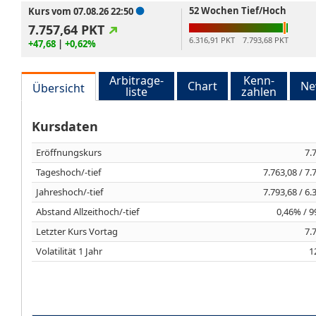
52 Wochen Tief/Hoch
Kurs vom 07.08.26 22:50
7.757,64
PKT
6.316,91 PKT
7.793,68 PKT
+47,68
|
+0,62%
Arbitrage-
Kenn-
Chart
Ne
Übersicht
liste
zahlen
Kursdaten
Eröffnungskurs
7.
Tageshoch/-tief
7.763,08 / 7.
Jahreshoch/-tief
7.793,68 / 6.
Abstand Allzeithoch/-tief
0,46% / 
Letzter Kurs Vortag
7.
Volatilität 1 Jahr
1