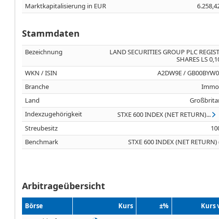
Marktkapitalisierung in EUR
6.258,4
Stammdaten
Bezeichnung
LAND SECURITIES GROUP PLC REGIS
SHARES LS 0,1
WKN / ISIN
A2DW9E / GB00BYW
Branche
Immob
Land
Großbrita
Indexzugehörigkeit
STXE 600 INDEX (NET RETURN)...
Streubesitz
10
Benchmark
STXE 600 INDEX (NET RETURN) 
Arbitrageübersicht
Börse
Kurs
±%
Kurs