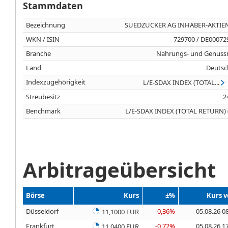
Stammdaten
Bezeichnung
SUEDZUCKER AG INHABER-AKTIEN
WKN / ISIN
729700 / DE00072
Branche
Nahrungs- und Genussm
Land
Deutsc
Indexzugehörigkeit
L/E-SDAX INDEX (TOTAL...
Streubesitz
2
Benchmark
L/E-SDAX INDEX (TOTAL RETURN) 
Arbitrageübersicht
Börse
Kurs
±%
Kurs 
Düsseldorf
-0,36%
05.08.26 0
11,1000 EUR
Frankfurt
-0,72%
05.08.26 1
11,0400 EUR