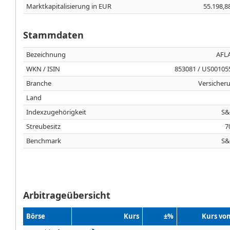
Marktkapitalisierung in EUR
55.198,8
Stammdaten
Bezeichnung
AFLA
WKN / ISIN
853081 / US00105
Branche
Versicher
Land
Indexzugehörigkeit
S&
Streubesitz
7
Benchmark
S&
Arbitrageübersicht
Börse
Kurs
±%
Kurs vo