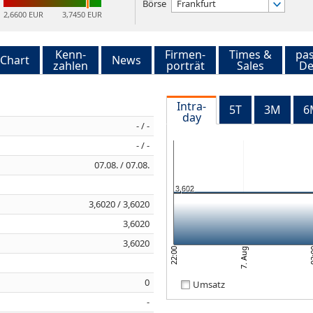
Börse
Frankfurt
2,6600 EUR
3,7450 EUR
Kenn-
Firmen-
Times &
pa
Chart
News
zahlen
porträt
Sales
De
Intra-
5T
3M
6
day
- / -
- / -
07.08. / 07.08.
3,602
3,6020 / 3,6020
3,6020
3,6020
7. Aug
02
22:00
0
Umsatz
-