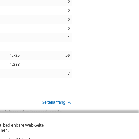
-
-
0
-
-
0
-
-
0
-
-
0
-
-
1
-
-
-
1.735
-
59
1.388
-
-
-
-
7
Seitenanfang
n keinen verlässlichen Indikator für
aben sind Transaktionskosten (wie z.B.
gt. Oftmals kommen auch noch
mal bedienbare Web-Seite
ereinigte Wertentwicklung bzw.
hnen.
n. Falls Kurse in Fremdwährung notieren,