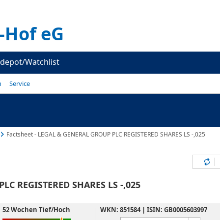
-Hof eG
depot/Watchlist
n
Service
Factsheet - LEGAL & GENERAL GROUP PLC REGISTERED SHARES LS -,025
Inh
LC REGISTERED SHARES LS -,025
52 Wochen Tief/Hoch
WKN: 851584 | ISIN: GB0005603997