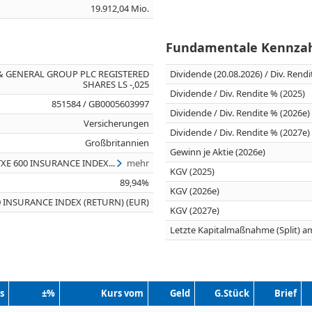
19.912,04 Mio.
Fundamentale Kennza
& GENERAL GROUP PLC REGISTERED
Dividende (20.08.2026) / Div. Rend
SHARES LS -,025
Dividende / Div. Rendite % (2025)
851584 / GB0005603997
Dividende / Div. Rendite % (2026e)
Versicherungen
Dividende / Div. Rendite % (2027e)
Großbritannien
Gewinn je Aktie (2026e)
TXE 600 INSURANCE INDEX...
mehr
KGV (2025)
89,94%
KGV (2026e)
0 INSURANCE INDEX (RETURN) (EUR)
KGV (2027e)
Letzte Kapitalmaßnahme (Split) a
s
±%
Kurs vom
Geld
G.Stück
Brief