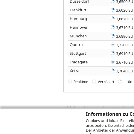
Düsseldorf
3,6500 EU
Frankfurt
3,6020 EU
Hamburg
3,6670 EU
Hannover
3,6710 EU
München
3,6890 EU
Quotrix
3,7200 EU
Stuttgart
3,6910 EU
Tradegate
3,6710 EU
Xetra
3,7040 EU
Realtime
Verzögert
+10mi
Wichtig:
Es ist zu berücksichtigen, dass 
zukünftige Ergebnisse darstellen. Bei Pe
Informationen zu Co
Provisionen, Gebühren und andere Entgelte
Cookies und lokale Einstel
Depotgebühren hinzu. Mit dem Wertentwick
anzubieten. Sie entscheide
Performance, die sich unter Berücksichti
Der Anbieter der Anwendung
kann die Rendite zudem infolge von Währ