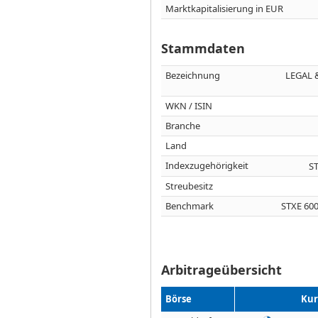
Marktkapitalisierung in EUR
Stammdaten
Bezeichnung
LEGAL 
WKN / ISIN
Branche
Land
Indexzugehörigkeit
S
Streubesitz
Benchmark
STXE 60
Arbitrageübersicht
Börse
Kur