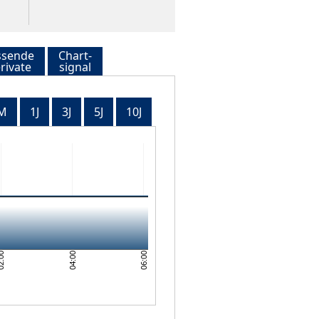
ssende
Chart-
rivate
signal
M
1J
3J
5J
10J
06:00
:00
04:00