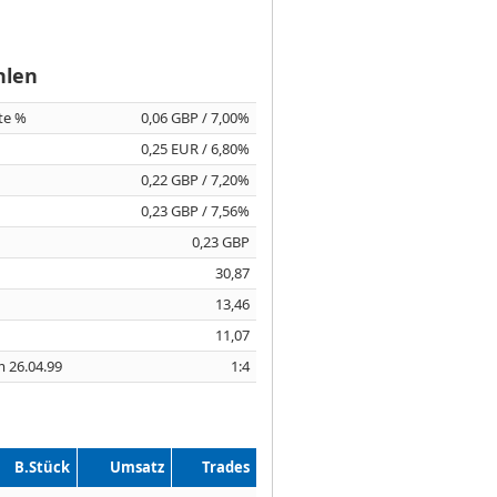
hlen
ite %
0,06 GBP / 7,00%
0,25 EUR / 6,80%
0,22 GBP / 7,20%
0,23 GBP / 7,56%
0,23 GBP
30,87
13,46
11,07
m 26.04.99
1:4
B.Stück
Umsatz
Trades