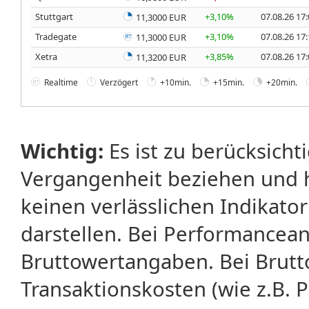
Stuttgart
+3,10%
07.08.26 17
11,3000 EUR
Tradegate
+3,10%
07.08.26 17
11,3000 EUR
Xetra
+3,85%
07.08.26 17
11,3200 EUR
Realtime
Verzögert
+10min.
+15min.
+20min.
Wichtig:
Es ist zu berücksicht
Vergangenheit beziehen und 
keinen verlässlichen Indikator
darstellen. Bei Performancean
Bruttowertangaben. Bei Brut
Transaktionskosten (wie z.B.