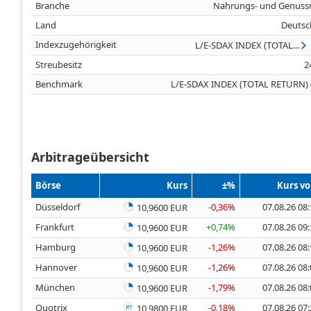
Branche
Nahrungs- und Genussm
Land
Deutsc
Indexzugehörigkeit
L/E-SDAX INDEX (TOTAL...
Streubesitz
2
Benchmark
L/E-SDAX INDEX (TOTAL RETURN) 
Arbitrageübersicht
Börse
Kurs
±%
Kurs v
Düsseldorf
-0,36%
07.08.26 08
10,9600 EUR
Frankfurt
+0,74%
07.08.26 09
10,9600 EUR
Hamburg
-1,26%
07.08.26 08
10,9600 EUR
Hannover
-1,26%
07.08.26 08
10,9600 EUR
München
-1,79%
07.08.26 08
10,9600 EUR
Quotrix
-0,18%
07.08.26 07
10,9800 EUR