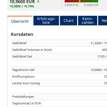
10,9600
EUR
8,9500 EUR
13,5300 EUR
+0,0800
|
+0,74%
Arbitrage-
Kenn-
Chart
Ne
Übersicht
liste
zahlen
Kursdaten
Geld/Brief
11,3200 / 1
Geld/Brief Volumen in Stück
450
Geld/Brief Zeit
17:05 /
Tageshoch/-tief
10,9600 / 1
Eröffnungskurs
10
Letzter Kurs Vortag
10
Preisstellungen
Tagesumsatz in EUR