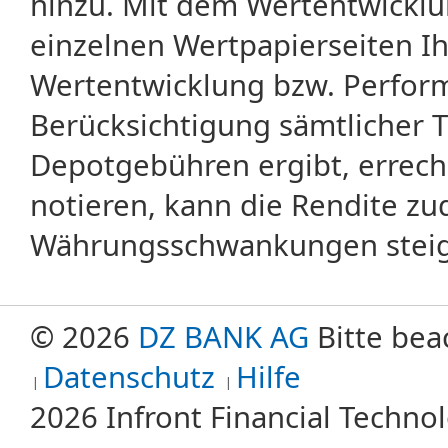
hinzu. Mit dem Wertentwicklu
einzelnen Wertpapierseiten Ihr
Wertentwicklung bzw. Perform
Berücksichtigung sämtlicher 
Depotgebühren ergibt, errech
notieren, kann die Rendite zu
Währungsschwankungen steige
© 2026
DZ BANK AG
Bitte bea
Datenschutz
Hilfe
2026 Infront Financial Techn