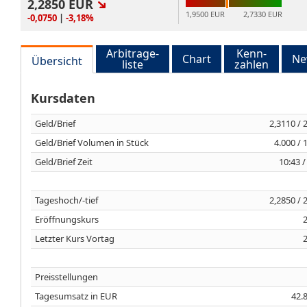
2,2850
EUR
1,9500 EUR
2,7330 EUR
-0,0750
|
-3,18%
Arbitrage-
Kenn-
Chart
Ne
Übersicht
liste
zahlen
Kursdaten
Geld/Brief
2,3110 / 
Geld/Brief Volumen in Stück
4.000 / 
Geld/Brief Zeit
10:43 /
Tageshoch/-tief
2,2850 / 
Eröffnungskurs
Letzter Kurs Vortag
Preisstellungen
Tagesumsatz in EUR
42.