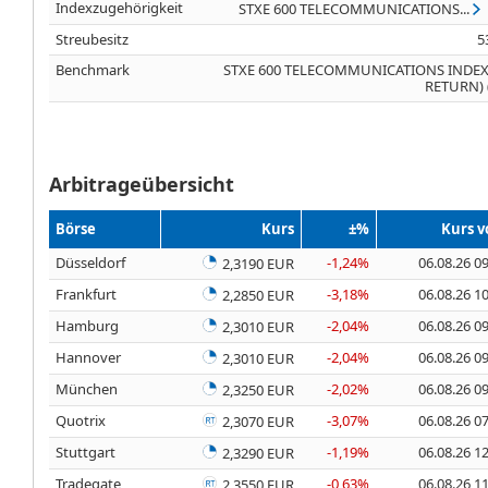
Indexzugehörigkeit
STXE 600 TELECOMMUNICATIONS...
Streubesitz
5
Benchmark
STXE 600 TELECOMMUNICATIONS INDEX
RETURN) 
Arbitrageübersicht
Börse
Kurs
±%
Kurs 
Düsseldorf
-1,24%
06.08.26 0
2,3190 EUR
Frankfurt
-3,18%
06.08.26 1
2,2850 EUR
Hamburg
-2,04%
06.08.26 0
2,3010 EUR
Hannover
-2,04%
06.08.26 0
2,3010 EUR
München
-2,02%
06.08.26 0
2,3250 EUR
Quotrix
-3,07%
06.08.26 0
2,3070 EUR
Stuttgart
-1,19%
06.08.26 1
2,3290 EUR
Tradegate
-0,63%
06.08.26 1
2,3550 EUR