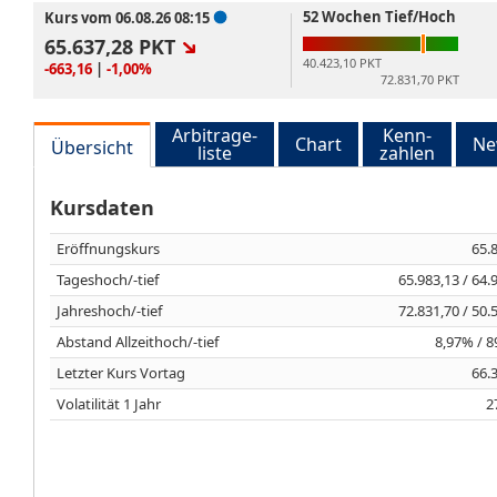
52 Wochen Tief/Hoch
Kurs vom 06.08.26 08:15
65.637,28
PKT
40.423,10 PKT
-663,16
|
-1,00%
72.831,70 PKT
Arbitrage-
Kenn-
Chart
Ne
Übersicht
liste
zahlen
Kursdaten
Eröffnungskurs
65.
Tageshoch/-tief
65.983,13 / 64.
Jahreshoch/-tief
72.831,70 / 50.
Abstand Allzeithoch/-tief
8,97% / 
Letzter Kurs Vortag
66.
Volatilität 1 Jahr
2