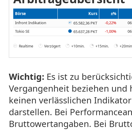
Börse
Kurs
±%
Infront Indikation
-0,22%
06
65.582,36 PKT
Tokio SE
-1,00%
06
65.637,28 PKT
Realtime
Verzögert
+10min.
+15min.
+20min
Wichtig:
Es ist zu berücksicht
Vergangenheit beziehen und 
keinen verlässlichen Indikator
darstellen. Bei Performancean
Bruttowertangaben. Bei Brut