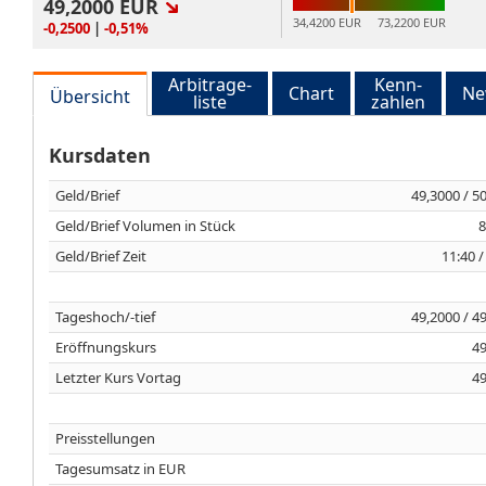
49,2000
EUR
34,4200 EUR
73,2200 EUR
-0,2500
|
-0,51%
Arbitrage-
Kenn-
Chart
Ne
Übersicht
liste
zahlen
Kursdaten
Geld/Brief
49,3000 / 5
Geld/Brief Volumen in Stück
8
Geld/Brief Zeit
11:40 /
Tageshoch/-tief
49,2000 / 4
Eröffnungskurs
49
Letzter Kurs Vortag
49
Preisstellungen
Tagesumsatz in EUR