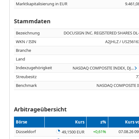
Marktkapitalisierung in EUR
9.461,0
Stammdaten
Bezeichnung
DOCUSIGN INC. REGISTERED SHARES DL-
WKN / ISIN
A2JHLZ / US25616
Branche
Land
Indexzugehörigkeit
NASDAQ COMPOSITE INDEX, DJ...
Streubesitz
7
Benchmark
NASDAQ COMPOSITE 
Arbitrageübersicht
Börse
Kurs
±%
Kurs 
Düsseldorf
+0,61%
07.08.26 09
49,1500 EUR