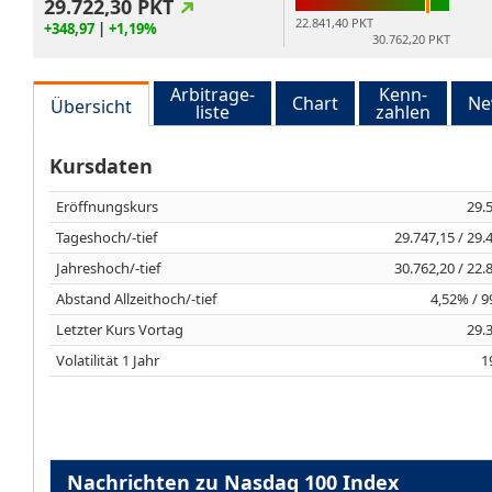
29.722,30
PKT
22.841,40 PKT
+348,97
|
+1,19%
30.762,20 PKT
Arbitrage-
Kenn-
Chart
Ne
Übersicht
liste
zahlen
Kursdaten
Eröffnungskurs
29.
Tageshoch/-tief
29.747,15 / 29.
Jahreshoch/-tief
30.762,20 / 22.
Abstand Allzeithoch/-tief
4,52% / 
Letzter Kurs Vortag
29.
Volatilität 1 Jahr
1
Nachrichten zu Nasdaq 100 Index