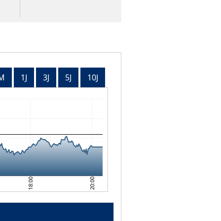
M
1J
3J
5J
10J
18:00
20:00