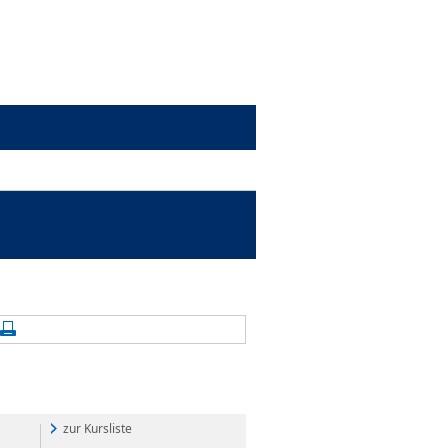
alte aktualisieren
Seite drucken
zur Kursliste