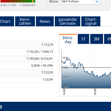
Börse
S&P Indizes
6.301,11 PKT
7.793,68 PKT
Kenn-
passende
Chart-
Chart
News
zahlen
Derivate
signal
Intra-
5T
3M
6
day
7.713,79
7.742,85 / 7.698,15
7.793,68 / 6.316,91
7740
0,90% / 99,78%
7720
7.723,55
7700
12,62%
7680
16:00
14:00
0