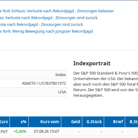
ork Schluss: Verluste nach Rekordjagd - Zinssorgen belasten
ss: Verluste nach Rekordjagd - Zinssorgen sind zurück
uste nach Rekordjagd - Zinssorgen sind zurück
York: Wenig Bewegung nach jüngster Rekordjagd
Indexportrait
Der S&P 500 Standard & Poor’s 500
Index
Unternehmen der USA. Der bekannte
A0AET0 / US78378X1072
aber auch noch den S&P 500 Total 
Return. Der S&P 500 wird von der 
USA
herausgegeben.
Kurs
±%
Kurs vom
Geld
G.Stück
Brief
B.S
+0,40%
07.08.26 15:07
-
-
-
 PKT