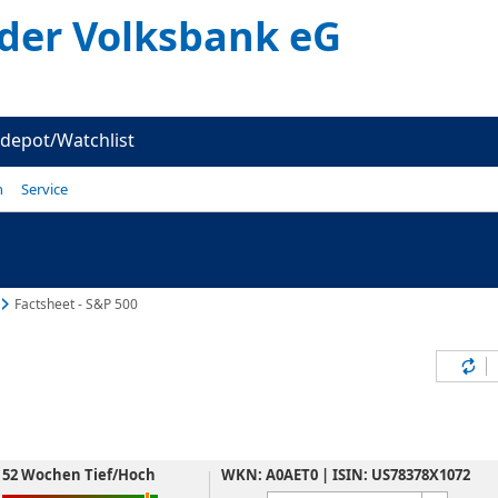
er Volksbank eG
depot/Watchlist
n
Service
Factsheet - S&P 500
Inh
52 Wochen Tief/Hoch
WKN: A0AET0 | ISIN: US78378X1072