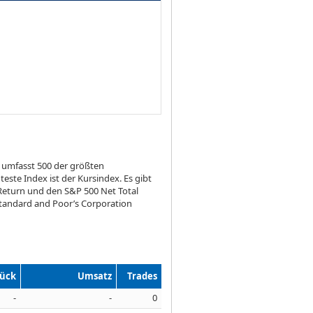
 umfasst 500 der größten
ste Index ist der Kursindex. Es gibt
Return und den S&P 500 Net Total
Standard and Poor’s Corporation
tück
Umsatz
Trades
-
-
0