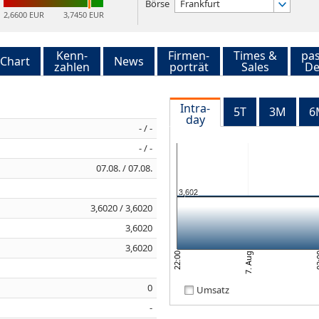
Börse
Frankfurt
2,6600 EUR
3,7450 EUR
Kenn-
Firmen-
Times &
pa
Chart
News
zahlen
porträt
Sales
De
Intra-
5T
3M
6
day
- / -
- / -
07.08. / 07.08.
3,602
3,6020 / 3,6020
3,6020
3,6020
7. Aug
02
22:00
0
Umsatz
-