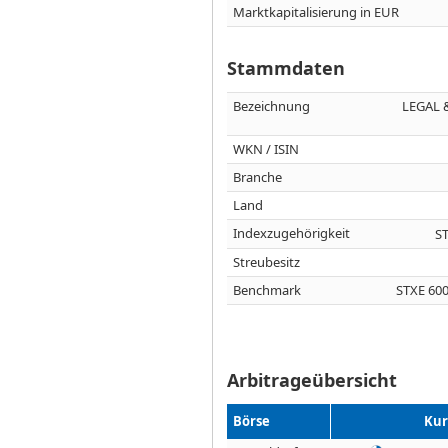
Marktkapitalisierung in EUR
Stammdaten
Bezeichnung
LEGAL 
WKN / ISIN
Branche
Land
Indexzugehörigkeit
S
Streubesitz
Benchmark
STXE 60
Arbitrageübersicht
Börse
Kur