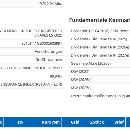
19.912,04 Mio.
Fundamentale Kennza
& GENERAL GROUP PLC REGISTERED
Dividende (23.04.2026) / Div. Rend
SHARES LS -,025
Dividende / Div. Rendite % (2025)
851584 / GB0005603997
Dividende / Div. Rendite % (2026e)
Versicherungen
Dividende / Div. Rendite % (2027e)
Großbritannien
Gewinn je Aktie (2026e)
TXE 600 INSURANCE INDEX...
mehr
KGV (2025)
89,94%
KGV (2026e)
0 INSURANCE INDEX (RETURN) (EUR)
KGV (2027e)
Letzte Kapitalmaßnahme (Split) a
s
±%
Kurs vom
Geld
G.Stück
Brief