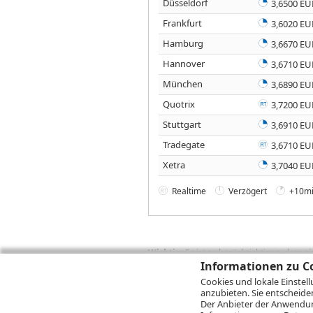
Düsseldorf
3,6500 EU
Frankfurt
3,6020 EU
Hamburg
3,6670 EU
Hannover
3,6710 EU
München
3,6890 EU
Quotrix
3,7200 EU
Stuttgart
3,6910 EU
Tradegate
3,6710 EU
Xetra
3,7040 EU
Realtime
Verzögert
+10mi
Wichtig:
Es ist zu berücksichtigen, dass 
zukünftige Ergebnisse darstellen. Bei Pe
Informationen zu Co
Provisionen, Gebühren und andere Entgelte
Cookies und lokale Einstel
Depotgebühren hinzu. Mit dem Wertentwick
anzubieten. Sie entscheide
Performance, die sich unter Berücksichti
Der Anbieter der Anwendung
kann die Rendite zudem infolge von Währ