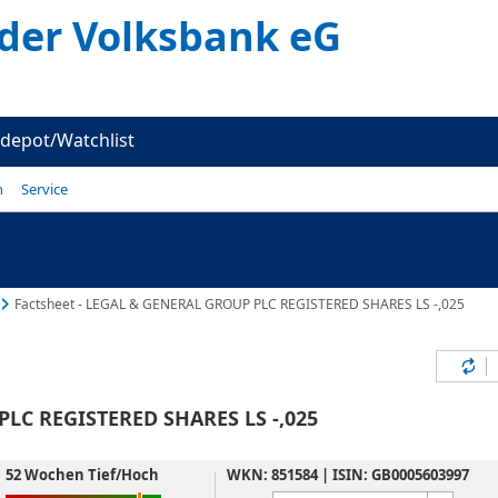
er Volksbank eG
depot/Watchlist
n
Service
Factsheet - LEGAL & GENERAL GROUP PLC REGISTERED SHARES LS -,025
Inh
LC REGISTERED SHARES LS -,025
52 Wochen Tief/Hoch
WKN: 851584 | ISIN: GB0005603997