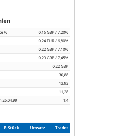
hlen
ite %
0,16 GBP / 7,20%
0,24 EUR / 6,80%
0,22 GBP / 7,10%
0,23 GBP / 7,45%
0,22 GBP
30,88
13,93
11,28
m 26.04.99
1:4
B.Stück
Umsatz
Trades