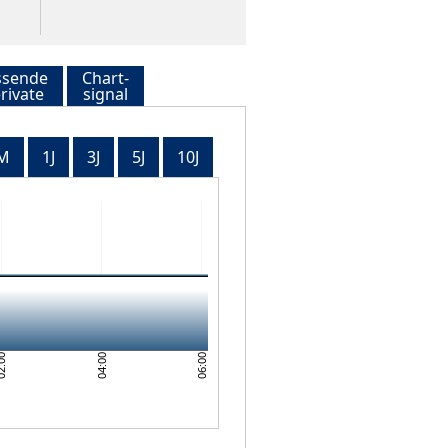
ssende
Chart-
rivate
signal
M
1J
3J
5J
10J
06:00
:00
04:00