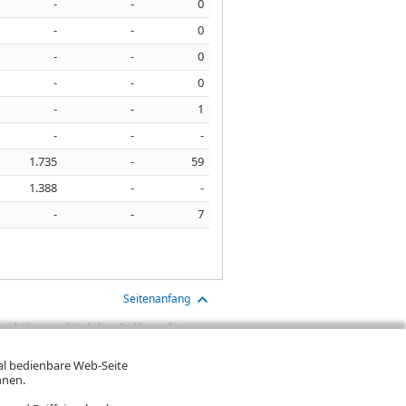
-
-
0
-
-
0
-
-
0
-
-
0
-
-
1
-
-
-
1.735
-
59
1.388
-
-
-
-
7
Seitenanfang
n keinen verlässlichen Indikator für
aben sind Transaktionskosten (wie z.B.
gt. Oftmals kommen auch noch
mal bedienbare Web-Seite
ereinigte Wertentwicklung bzw.
hnen.
n. Falls Kurse in Fremdwährung notieren,