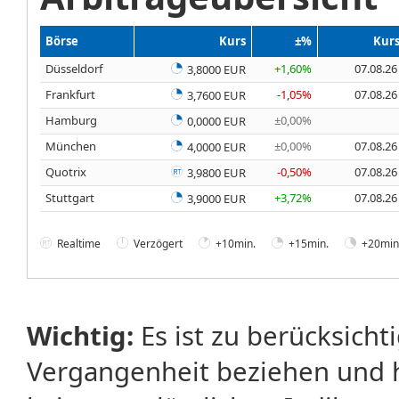
Börse
Kurs
±%
Kur
Düsseldorf
+1,60%
07.08.26
3,8000 EUR
Frankfurt
-1,05%
07.08.26
3,7600 EUR
Hamburg
±0,00%
0,0000 EUR
München
±0,00%
07.08.26
4,0000 EUR
Quotrix
-0,50%
07.08.26
3,9800 EUR
Stuttgart
+3,72%
07.08.26
3,9000 EUR
Realtime
Verzögert
+10min.
+15min.
+20min
Wichtig:
Es ist zu berücksicht
Vergangenheit beziehen und 