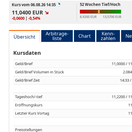
52 Wochen Tief/Hoch
Kurs vom 06.08.26 14:35
11,0400
EUR
8,9200 EUR
13,5700 EUR
-0,0600
|
-0,54%
Arbitrage-
Kenn-
Chart
Ne
Übersicht
liste
zahlen
Kursdaten
Geld/Brief
11,0000 / 1
Geld/Brief Volumen in Stück
2.084
Geld/Brief Zeit
14:33 /
Tageshoch/-tief
11,2200 / 1
Eröffnungskurs
11
Letzter Kurs Vortag
11
Preisstellungen