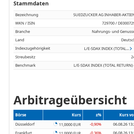
Stammdaten
Bezeichnung
SUEDZUCKER AG INHABER-AKTIEN
WKN / ISIN
729700 / DE00072
Branche
Nahrungs- und Genussm
Land
Deutsc
Indexzugehörigkeit
L/E-SDAX INDEX (TOTAL...
Streubesitz
2
Benchmark
L/E-SDAX INDEX (TOTAL RETURN) 
Arbitrageübersicht
Börse
Kurs
±%
Kurs v
Düsseldorf
-0,90%
06.08.26 13
11,0000 EUR
Frankfurt
-0,36%
06.08.26 13
11,0000 EUR