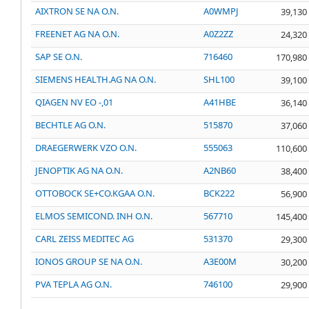
AIXTRON SE NA O.N.
A0WMPJ
39,130
FREENET AG NA O.N.
A0Z2ZZ
24,320
SAP SE O.N.
716460
170,980
SIEMENS HEALTH.AG NA O.N.
SHL100
39,100
QIAGEN NV EO -,01
A41HBE
36,140
BECHTLE AG O.N.
515870
37,060
DRAEGERWERK VZO O.N.
555063
110,600
JENOPTIK AG NA O.N.
A2NB60
38,400
OTTOBOCK SE+CO.KGAA O.N.
BCK222
56,900
ELMOS SEMICOND. INH O.N.
567710
145,400
CARL ZEISS MEDITEC AG
531370
29,300
IONOS GROUP SE NA O.N.
A3E00M
30,200
PVA TEPLA AG O.N.
746100
29,900