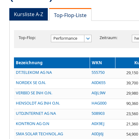
Kursliste A-Z
Top-Flop-Liste
Top-Flop:
Zeitraum:
Performance
he
Bezeichnung
WKN
Ku
DT.TELEKOM AG NA
555750
29,150
NORDEX SE O.N.
A0D655
39,700
VERBIO SE INH O.N.
A0JL9W
29,980
HENSOLDT AG INH O.N.
HAG000
90,360
UTD.INTERNET AG NA
508903
23,560
KONTRON AG O.N
A0X9EJ
21,360
SMA SOLAR TECHNOL.AG
A0DJ6J
54,900