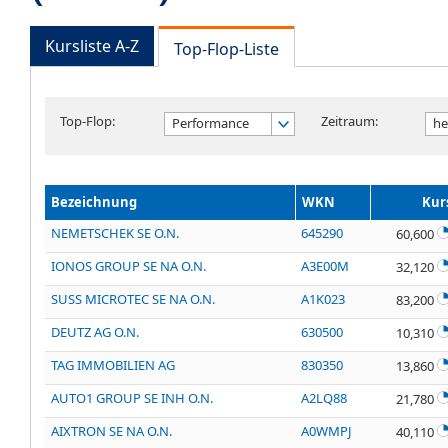
Kursliste A-Z
Top-Flop-Liste
Top-Flop:
Zeitraum:
Performance
he
Bezeichnung
WKN
Kur
NEMETSCHEK SE O.N.
645290
60,600
IONOS GROUP SE NA O.N.
A3E00M
32,120
SUSS MICROTEC SE NA O.N.
A1K023
83,200
DEUTZ AG O.N.
630500
10,310
TAG IMMOBILIEN AG
830350
13,860
AUTO1 GROUP SE INH O.N.
A2LQ88
21,780
AIXTRON SE NA O.N.
A0WMPJ
40,110