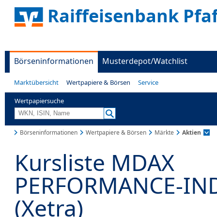
Raiffeisenbank Pfa
Börseninformationen
Musterdepot/Watchlist
Marktübersicht
Wertpapiere & Börsen
Service
Wertpapiersuche
Börseninformationen
Wertpapiere & Börsen
Märkte
Aktien
Kursliste MDAX
PERFORMANCE-IN
(Xetra)