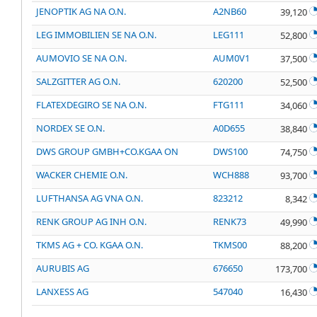
JENOPTIK AG NA O.N.
A2NB60
39,120
LEG IMMOBILIEN SE NA O.N.
LEG111
52,800
AUMOVIO SE NA O.N.
AUM0V1
37,500
SALZGITTER AG O.N.
620200
52,500
FLATEXDEGIRO SE NA O.N.
FTG111
34,060
NORDEX SE O.N.
A0D655
38,840
DWS GROUP GMBH+CO.KGAA ON
DWS100
74,750
WACKER CHEMIE O.N.
WCH888
93,700
LUFTHANSA AG VNA O.N.
823212
8,342
RENK GROUP AG INH O.N.
RENK73
49,990
TKMS AG + CO. KGAA O.N.
TKMS00
88,200
AURUBIS AG
676650
173,700
LANXESS AG
547040
16,430