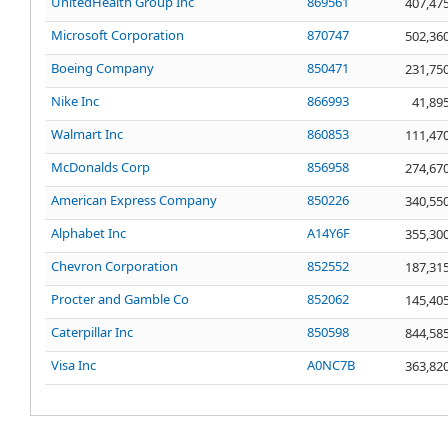
UnitedHealth Group Inc
869561
407,47
Microsoft Corporation
870747
502,36
Boeing Company
850471
231,75
Nike Inc
866993
41,89
Walmart Inc
860853
111,47
McDonalds Corp
856958
274,67
American Express Company
850226
340,55
Alphabet Inc
A14Y6F
355,30
Chevron Corporation
852552
187,31
Procter and Gamble Co
852062
145,40
Caterpillar Inc
850598
844,58
Visa Inc
A0NC7B
363,82