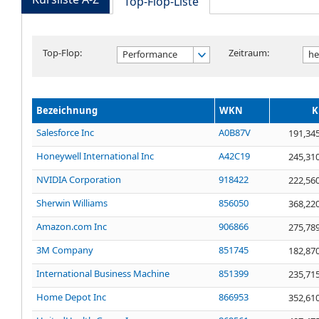
Top-Flop-Liste
Top-Flop:
Zeitraum:
Performance
he
Bezeichnung
WKN
K
Salesforce Inc
A0B87V
191,34
Honeywell International Inc
A42C19
245,31
NVIDIA Corporation
918422
222,56
Sherwin Williams
856050
368,22
Amazon.com Inc
906866
275,78
3M Company
851745
182,87
International Business Machine
851399
235,71
Home Depot Inc
866953
352,61