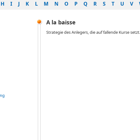
H
I
J
K
L
M
N
O
P
Q
R
S
T
U
V
A la baisse
Strategie des Anlegers, die auf fallende Kurse setzt
ung