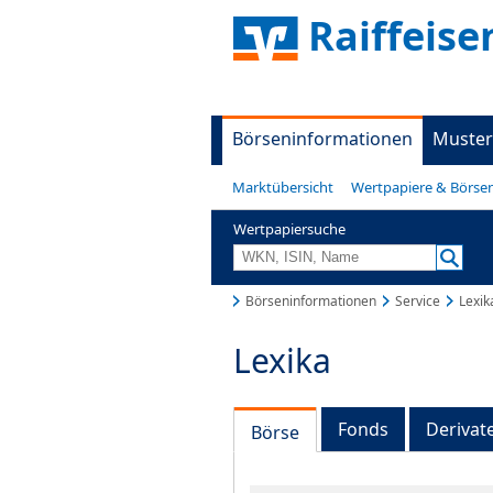
Raiffeis
Börseninformationen
Muster
Marktübersicht
Wertpapiere & Börse
Wertpapiersuche
Börseninformationen
Service
Lexik
Lexika
Fonds
Derivat
Börse