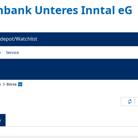
enbank Unteres Inntal eG
depot/Watchlist
n
Service
a
Börse
Inh
e