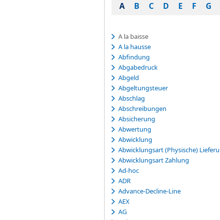
A
B
C
D
E
F
G
A la baisse
A la hausse
Abfindung
Abgabedruck
Abgeld
Abgeltungsteuer
Abschlag
Abschreibungen
Absicherung
Abwertung
Abwicklung
Abwicklungsart (Physische) Liefer
Abwicklungsart Zahlung
Ad-hoc
ADR
Advance-Decline-Line
AEX
AG