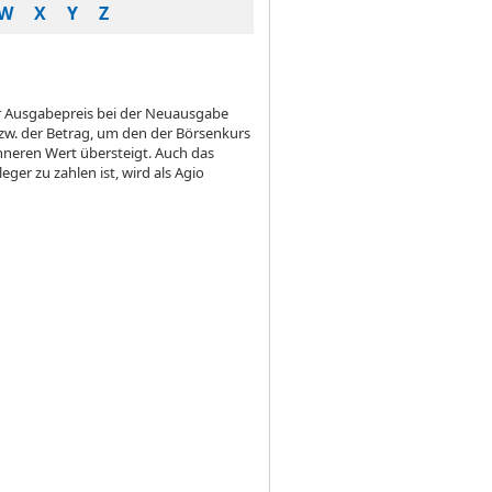
W
X
Y
Z
er Ausgabepreis bei der Neuausgabe
w. der Betrag, um den der Börsenkurs
inneren Wert übersteigt. Auch das
er zu zahlen ist, wird als Agio