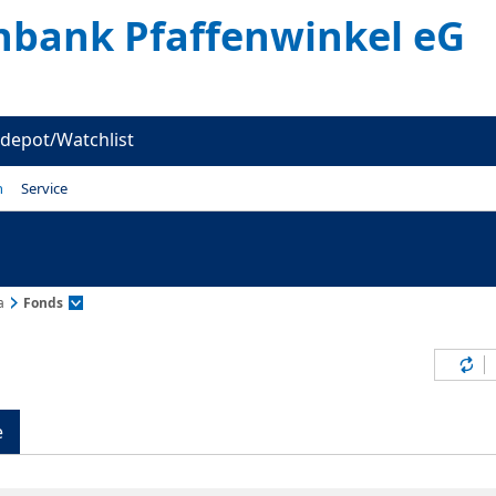
enbank Pfaffenwinkel eG
depot/Watchlist
n
Service
a
Fonds
Inh
e