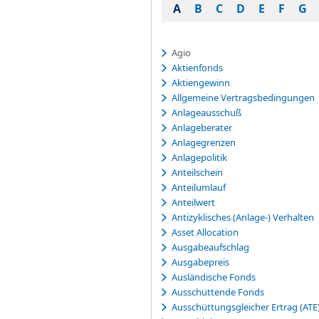
A
B
C
D
E
F
G
Agio
Aktienfonds
Aktiengewinn
Allgemeine Vertragsbedingungen
Anlageausschuß
Anlageberater
Anlagegrenzen
Anlagepolitik
Anteilschein
Anteilumlauf
Anteilwert
Antizyklisches (Anlage-) Verhalten
Asset Allocation
Ausgabeaufschlag
Ausgabepreis
Ausländische Fonds
Ausschüttende Fonds
Ausschüttungsgleicher Ertrag (ATE