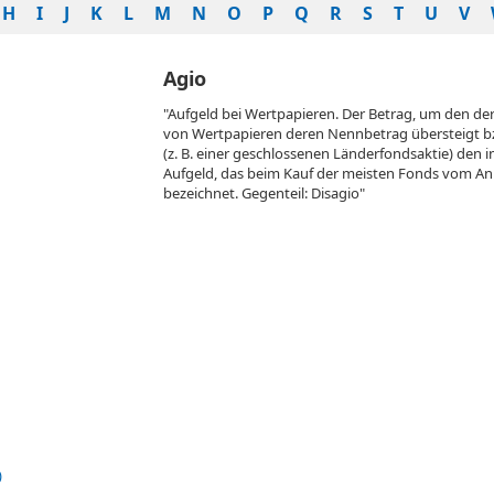
H
I
J
K
L
M
N
O
P
Q
R
S
T
U
V
Agio
"Aufgeld bei Wertpapieren. Der Betrag, um den d
von Wertpapieren deren Nennbetrag übersteigt bz
(z. B. einer geschlossenen Länderfondsaktie) den 
Aufgeld, das beim Kauf der meisten Fonds vom Anleg
bezeichnet. Gegenteil: Disagio"
)