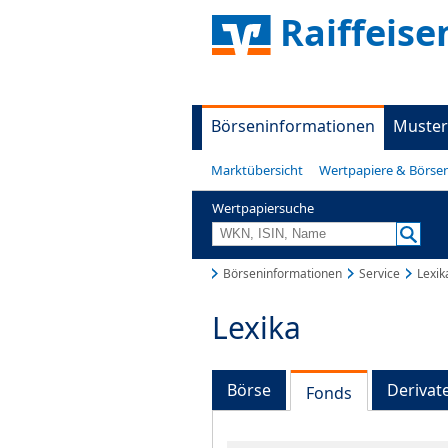
Raiffeis
Börseninformationen
Muster
Marktübersicht
Wertpapiere & Börse
Wertpapiersuche
Börseninformationen
Service
Lexik
Lexika
Börse
Derivat
Fonds