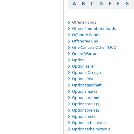
A
B
C
D
E
F
G
Offene Fonds
Offene Immobilienfonds
Offshore-Fonds
Offshore-Fund
One-Cancels-Other (OCO)
Onion-Warrant
Option
Option seller
Options-Omega
Optionsfrist
Optionsgeschäft
Optionsmarkt
Optionsprämie
Optionspreis (1)
Optionspreis (2)
Optionsrecht
Optionsscheinkurs
Optionsscheinprämie