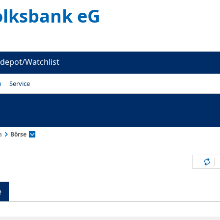
olksbank eG
depot/Watchlist
n
Service
a
Börse
Inh
e