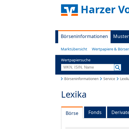
Harzer V
Börseninformationen
Muster
Marktübersicht
Wertpapiere & Börse
Wertpapiersuche
Börseninformationen
Service
Lexik
Lexika
Fonds
Derivat
Börse