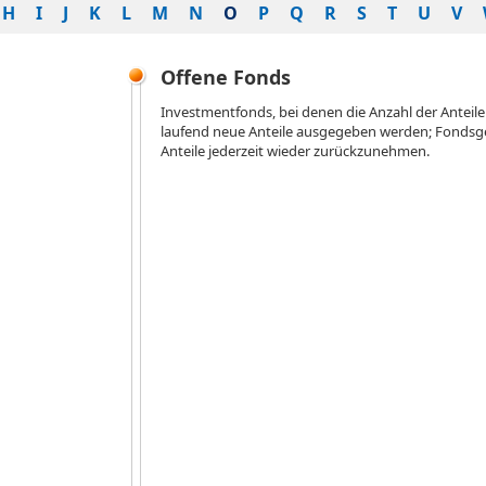
H
I
J
K
L
M
N
O
P
Q
R
S
T
U
V
Offene Fonds
Investmentfonds, bei denen die Anzahl der Anteile
laufend neue Anteile ausgegeben werden; Fondsgese
Anteile jederzeit wieder zurückzunehmen.