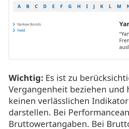
A
B
C
D
E
F
G
H
I
J
K
L
M
Ya
Yankee Bonds
Yield
"Ya
Frem
aus
Wichtig:
Es ist zu berücksicht
Vergangenheit beziehen und 
keinen verlässlichen Indikator
darstellen. Bei Performancean
Bruttowertangaben. Bei Brut