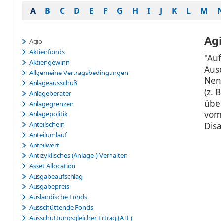
A
B
C
D
E
F
G
H
I
J
K
L
M
Ag
Agio
Aktienfonds
"Au
Aktiengewinn
Aus
Allgemeine Vertragsbedingungen
Nen
Anlageausschuß
(z. 
Anlageberater
über
Anlagegrenzen
vom 
Anlagepolitik
Anteilschein
Disa
Anteilumlauf
Anteilwert
Antizyklisches (Anlage-) Verhalten
Asset Allocation
Ausgabeaufschlag
Ausgabepreis
Ausländische Fonds
Ausschüttende Fonds
Ausschüttungsgleicher Ertrag (ATE)