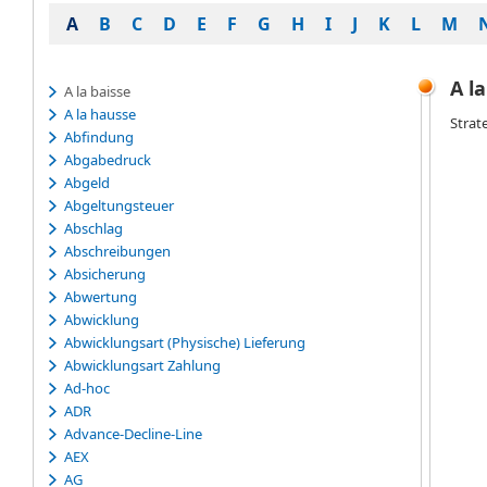
A
B
C
D
E
F
G
H
I
J
K
L
M
A l
A la baisse
A la hausse
Strat
Abfindung
Abgabedruck
Abgeld
Abgeltungsteuer
Abschlag
Abschreibungen
Absicherung
Abwertung
Abwicklung
Abwicklungsart (Physische) Lieferung
Abwicklungsart Zahlung
Ad-hoc
ADR
Advance-Decline-Line
AEX
AG