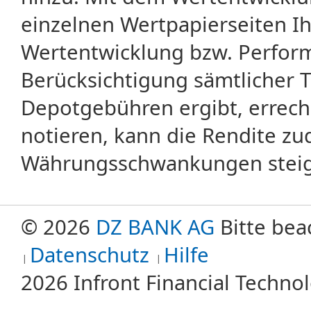
Allzeithoch
einzelnen Wertpapierseiten Ihr
Alte Aktie
Am Geld
Wertentwicklung bzw. Perform
American Depository Receipts
American option
Berücksichtigung sämtlicher 
American Stock Exchange
American Style
Depotgebühren ergibt, errech
Amerikanische Digital-Optionsscheine
Amerikanische Option
notieren, kann die Rendite zu
Amerikanisches Optionssrecht
AMEX
Währungsschwankungen steige
Amtlicher Handel
Amtlicher Makler
Amtlicher Markt
Analyst
© 2026
DZ BANK AG
Bitte bea
Analytisches Approximationsmodell
Anfangskurs
Datenschutz
Hilfe
Anlagegrenzen
Anlagegrundsätze
2026 Infront Financial Techn
Anlagekonto
Anlagestrategie