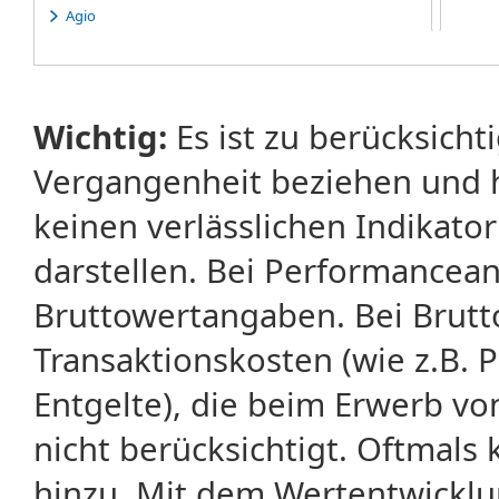
Agio
Akkumulieren
AktG
Aktie
Aktien-Plus-Neuemission
Wichtig:
Es ist zu berücksicht
Aktienanalyse
Aktienanleihe
Vergangenheit beziehen und 
Aktienfonds
Aktiengesellschaft
keinen verlässlichen Indikator
Aktienindex
Aktienindex Future
darstellen. Bei Performancean
Aktienoptionsschein
Aktiensplit
Bruttowertangaben. Bei Brut
Aktienstimmrecht
Aktionär
Transaktionskosten (wie z.B.
Aktionärsbrief
Aktiva
Entgelte), die beim Erwerb vo
Aktueller Erstattungswert
nicht berücksichtigt. Oftma
All Time Low
All-or-None
hinzu. Mit dem Wertentwicklu
All-time-High