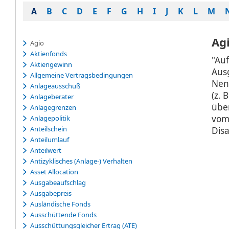
A
B
C
D
E
F
G
H
I
J
K
L
M
Ag
Agio
Aktienfonds
"Au
Aktiengewinn
Aus
Allgemeine Vertragsbedingungen
Nen
Anlageausschuß
(z. 
Anlageberater
über
Anlagegrenzen
vom 
Anlagepolitik
Anteilschein
Disa
Anteilumlauf
Anteilwert
Antizyklisches (Anlage-) Verhalten
Asset Allocation
Ausgabeaufschlag
Ausgabepreis
Ausländische Fonds
Ausschüttende Fonds
Ausschüttungsgleicher Ertrag (ATE)