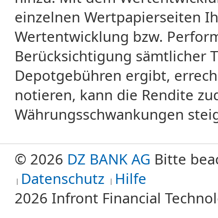
Allzeithoch
einzelnen Wertpapierseiten Ihr
Alte Aktie
Am Geld
Wertentwicklung bzw. Perform
American Depository Receipts
American option
Berücksichtigung sämtlicher 
American Stock Exchange
American Style
Depotgebühren ergibt, errech
Amerikanische Digital-Optionsscheine
Amerikanische Option
notieren, kann die Rendite zu
Amerikanisches Optionssrecht
AMEX
Währungsschwankungen steige
Amtlicher Handel
Amtlicher Makler
Amtlicher Markt
Analyst
© 2026
DZ BANK AG
Bitte bea
Analytisches Approximationsmodell
Anfangskurs
Datenschutz
Hilfe
Anlagegrenzen
Anlagegrundsätze
2026 Infront Financial Techn
Anlagekonto
Anlagestrategie