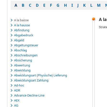
A
B
C
D
E
F
G
H
I
J
K
L
M
A l
A la baisse
A la hausse
Strat
Abfindung
Abgabedruck
Abgeld
Abgeltungsteuer
Abschlag
Abschreibungen
Absicherung
Abwertung
Abwicklung
Abwicklungsart (Physische) Lieferung
Abwicklungsart Zahlung
Ad-hoc
ADR
Advance-Decline-Line
AEX
AG