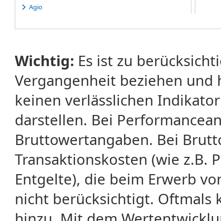
Agio
Akkumulieren
AktG
Aktie
Aktien-Plus-Neuemission
Wichtig:
Es ist zu berücksicht
Aktienanalyse
Aktienanleihe
Vergangenheit beziehen und 
Aktienfonds
Aktiengesellschaft
keinen verlässlichen Indikator
Aktienindex
Aktienindex Future
darstellen. Bei Performancean
Aktienoptionsschein
Aktiensplit
Bruttowertangaben. Bei Brut
Aktienstimmrecht
Aktionär
Transaktionskosten (wie z.B.
Aktionärsbrief
Aktiva
Entgelte), die beim Erwerb vo
Aktueller Erstattungswert
nicht berücksichtigt. Oftma
All Time Low
All-or-None
hinzu. Mit dem Wertentwicklu
All-time-High