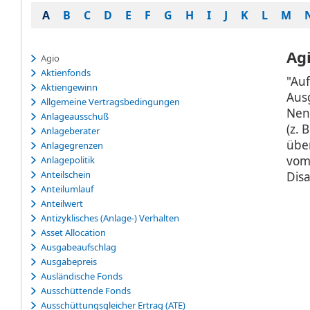
A
B
C
D
E
F
G
H
I
J
K
L
M
Ag
Agio
Aktienfonds
"Au
Aktiengewinn
Aus
Allgemeine Vertragsbedingungen
Nen
Anlageausschuß
(z. 
Anlageberater
über
Anlagegrenzen
vom 
Anlagepolitik
Anteilschein
Disa
Anteilumlauf
Anteilwert
Antizyklisches (Anlage-) Verhalten
Asset Allocation
Ausgabeaufschlag
Ausgabepreis
Ausländische Fonds
Ausschüttende Fonds
Ausschüttungsgleicher Ertrag (ATE)