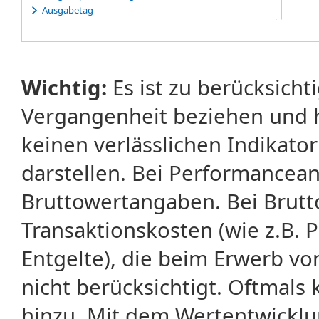
Ausgabetag
Ausübung
Ausübungserklärung
Ausübungsfrist
Ausübungspreis
Wichtig:
Es ist zu berücksicht
Ausübungsrecht
Ausübungstag
Vergangenheit beziehen und 
Average-Rate-Warrants
Average-Strike-Warrants
keinen verlässlichen Indikator
darstellen. Bei Performancean
Bruttowertangaben. Bei Brut
Transaktionskosten (wie z.B.
Entgelte), die beim Erwerb vo
nicht berücksichtigt. Oftma
hinzu. Mit dem Wertentwicklu