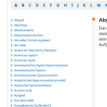
A
B
C
D
E
F
G
H
I
J
K
L
M
Ab
Abgeld
Abschlag
Das
Aktienanleihe
zwi
Aktienoptionsschein
sei
Aktueller Erstattungswert
Auf
Am Geld
American Depository Receipts
American option
American Style
Amerikanische Digital-Optionsscheine
Amerikanische Option
Amerikanisches Optionssrecht
Analytisches Approximationsmodell
Asiatische Optionsscheine
Auction only
Aufgeld
Aus dem Geld
Ausgabepreis [anfänglich]