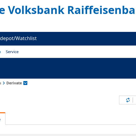
te Volksbank Raiffeisenb
depot/Watchlist
n
Service
a
Derivate
Inh
e