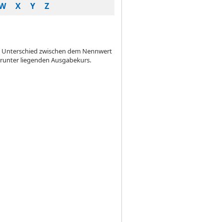
W
X
Y
Z
en Unterschied zwischen dem Nennwert
arunter liegenden Ausgabekurs.