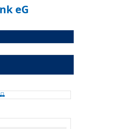
ank eG
alte aktualisieren
Seite drucken