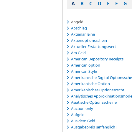
A
B
C
D
E
F
G
Abgeld
Abschlag
Aktienanleihe
Aktienoptionsschein
Aktueller Erstattungswert
Am Geld
American Depository Receipts
American option
American Style
Amerikanische Digital-Optionssche
Amerikanische Option
Amerikanisches Optionssrecht
Analytisches Approximationsmode
Asiatische Optionsscheine
Auction only
Aufgeld
Aus dem Geld
Ausgabepreis [anfänglich]