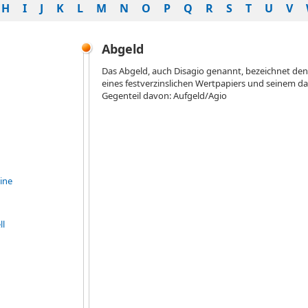
H
I
J
K
L
M
N
O
P
Q
R
S
T
U
V
Abgeld
Das Abgeld, auch Disagio genannt, bezeichnet d
eines festverzinslichen Wertpapiers und seinem d
Gegenteil davon: Aufgeld/Agio
ine
ll