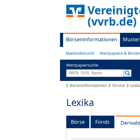
Vereinig
(vvrb.de)
Börseninformationen
Muster
Marktübersicht
Wertpapiere & Börse
Wertpapiersuche
Börseninformationen
Service
Lexik
Lexika
Börse
Fonds
Derivat