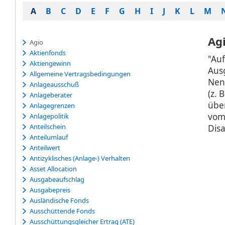
A
B
C
D
E
F
G
H
I
J
K
L
M
Ag
Agio
Aktienfonds
"Au
Aktiengewinn
Aus
Allgemeine Vertragsbedingungen
Nen
Anlageausschuß
(z. 
Anlageberater
über
Anlagegrenzen
vom 
Anlagepolitik
Anteilschein
Disa
Anteilumlauf
Anteilwert
Antizyklisches (Anlage-) Verhalten
Asset Allocation
Ausgabeaufschlag
Ausgabepreis
Ausländische Fonds
Ausschüttende Fonds
Ausschüttungsgleicher Ertrag (ATE)