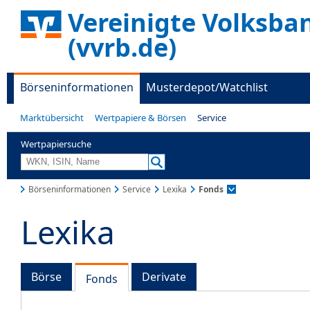
Vereinigte Volksba
(vvrb.de)
Börseninformationen
Musterdepot/Watchlist
Marktübersicht
Wertpapiere & Börsen
Service
Wertpapiersuche
Börseninformationen
Service
Lexika
Fonds
Lexika
Börse
Derivate
Fonds