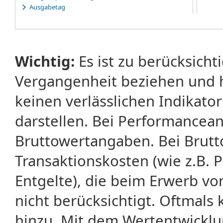
Ausgabetag
Ausübung
Ausübungserklärung
Ausübungsfrist
Ausübungspreis
Wichtig:
Es ist zu berücksicht
Ausübungsrecht
Ausübungstag
Vergangenheit beziehen und 
Average-Rate-Warrants
Average-Strike-Warrants
keinen verlässlichen Indikator
darstellen. Bei Performancean
Bruttowertangaben. Bei Brut
Transaktionskosten (wie z.B.
Entgelte), die beim Erwerb vo
nicht berücksichtigt. Oftma
hinzu. Mit dem Wertentwicklu