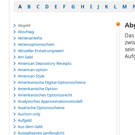
A
B
C
D
E
F
G
H
I
J
K
L
M
Ab
Abgeld
Abschlag
Das
Aktienanleihe
zwi
Aktienoptionsschein
sei
Aktueller Erstattungswert
Auf
Am Geld
American Depository Receipts
American option
American Style
Amerikanische Digital-Optionsscheine
Amerikanische Option
Amerikanisches Optionssrecht
Analytisches Approximationsmodell
Asiatische Optionsscheine
Auction only
Aufgeld
Aus dem Geld
Ausgabepreis [anfänglich]