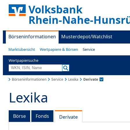
Volksbank
Rhein-Nahe-Hunsr
Börseninformationen
Musterdepot/Watchlist
Marktübersicht
Wertpapiere & Börsen
Service
Wertpapiersuche
Börseninformationen
Service
Lexika
Derivate
Lexika
Börse
Fonds
Derivate