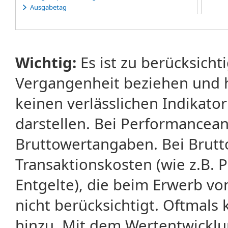
Ausgabetag
Ausübung
Ausübungserklärung
Ausübungsfrist
Ausübungspreis
Wichtig:
Es ist zu berücksicht
Ausübungsrecht
Ausübungstag
Vergangenheit beziehen und 
Average-Rate-Warrants
Average-Strike-Warrants
keinen verlässlichen Indikator
darstellen. Bei Performancean
Bruttowertangaben. Bei Brut
Transaktionskosten (wie z.B.
Entgelte), die beim Erwerb vo
nicht berücksichtigt. Oftma
hinzu. Mit dem Wertentwicklu