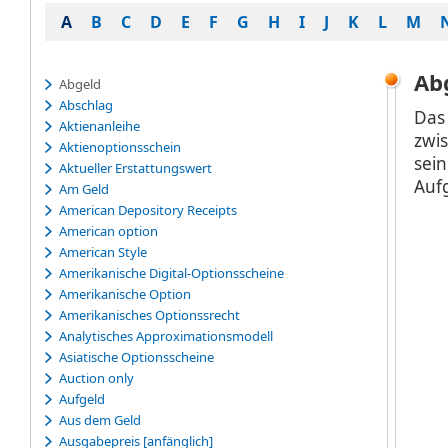
A
B
C
D
E
F
G
H
I
J
K
L
M
Ab
Abgeld
Abschlag
Das
Aktienanleihe
zwi
Aktienoptionsschein
sei
Aktueller Erstattungswert
Auf
Am Geld
American Depository Receipts
American option
American Style
Amerikanische Digital-Optionsscheine
Amerikanische Option
Amerikanisches Optionssrecht
Analytisches Approximationsmodell
Asiatische Optionsscheine
Auction only
Aufgeld
Aus dem Geld
Ausgabepreis [anfänglich]