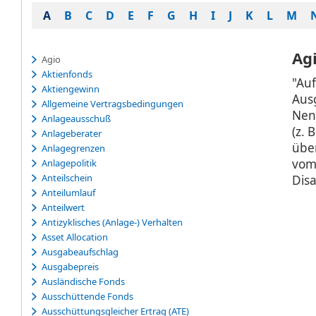
A
B
C
D
E
F
G
H
I
J
K
L
M
Ag
Agio
Aktienfonds
"Au
Aktiengewinn
Aus
Allgemeine Vertragsbedingungen
Nen
Anlageausschuß
(z. 
Anlageberater
über
Anlagegrenzen
vom 
Anlagepolitik
Anteilschein
Disa
Anteilumlauf
Anteilwert
Antizyklisches (Anlage-) Verhalten
Asset Allocation
Ausgabeaufschlag
Ausgabepreis
Ausländische Fonds
Ausschüttende Fonds
Ausschüttungsgleicher Ertrag (ATE)