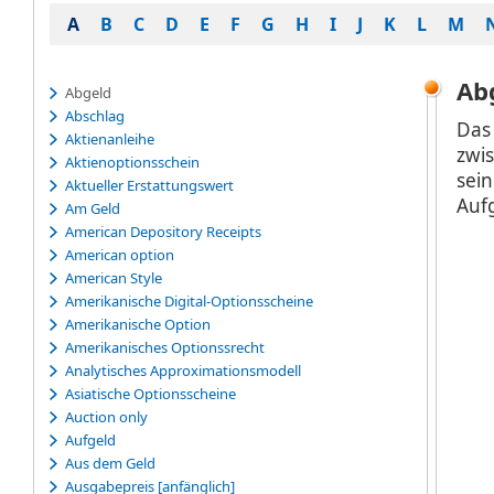
A
B
C
D
E
F
G
H
I
J
K
L
M
Ab
Abgeld
Abschlag
Das
Aktienanleihe
zwi
Aktienoptionsschein
sei
Aktueller Erstattungswert
Auf
Am Geld
American Depository Receipts
American option
American Style
Amerikanische Digital-Optionsscheine
Amerikanische Option
Amerikanisches Optionssrecht
Analytisches Approximationsmodell
Asiatische Optionsscheine
Auction only
Aufgeld
Aus dem Geld
Ausgabepreis [anfänglich]