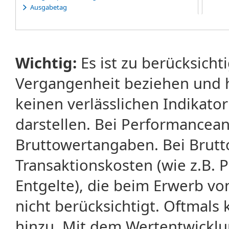
Ausgabetag
Ausübung
Ausübungserklärung
Ausübungsfrist
Ausübungspreis
Wichtig:
Es ist zu berücksicht
Ausübungsrecht
Ausübungstag
Vergangenheit beziehen und 
Average-Rate-Warrants
Average-Strike-Warrants
keinen verlässlichen Indikator
darstellen. Bei Performancean
Bruttowertangaben. Bei Brut
Transaktionskosten (wie z.B.
Entgelte), die beim Erwerb vo
nicht berücksichtigt. Oftma
hinzu. Mit dem Wertentwicklu