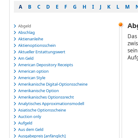
A
B
C
D
E
F
G
H
I
J
K
L
M
Ab
Abgeld
Abschlag
Das
Aktienanleihe
zwi
Aktienoptionsschein
sei
Aktueller Erstattungswert
Auf
Am Geld
American Depository Receipts
American option
American Style
Amerikanische Digital-Optionsscheine
Amerikanische Option
Amerikanisches Optionssrecht
Analytisches Approximationsmodell
Asiatische Optionsscheine
Auction only
Aufgeld
Aus dem Geld
Ausgabepreis [anfänglich]