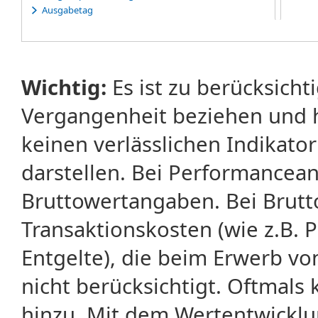
Ausgabetag
Ausübung
Ausübungserklärung
Ausübungsfrist
Ausübungspreis
Wichtig:
Es ist zu berücksicht
Ausübungsrecht
Ausübungstag
Vergangenheit beziehen und 
Average-Rate-Warrants
Average-Strike-Warrants
keinen verlässlichen Indikator
darstellen. Bei Performancean
Bruttowertangaben. Bei Brut
Transaktionskosten (wie z.B.
Entgelte), die beim Erwerb vo
nicht berücksichtigt. Oftma
hinzu. Mit dem Wertentwicklu