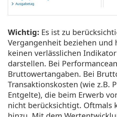
Ausgabetag
Ausübung
Ausübungserklärung
Ausübungsfrist
Ausübungspreis
Wichtig:
Es ist zu berücksicht
Ausübungsrecht
Ausübungstag
Vergangenheit beziehen und 
Average-Rate-Warrants
Average-Strike-Warrants
keinen verlässlichen Indikator
darstellen. Bei Performancean
Bruttowertangaben. Bei Brut
Transaktionskosten (wie z.B.
Entgelte), die beim Erwerb vo
nicht berücksichtigt. Oftma
hinzu. Mit dem Wertentwicklu