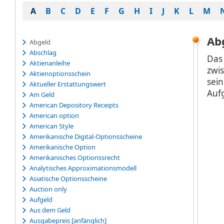
A
B
C
D
E
F
G
H
I
J
K
L
M
Ab
Abgeld
Abschlag
Das
Aktienanleihe
zwi
Aktienoptionsschein
sei
Aktueller Erstattungswert
Auf
Am Geld
American Depository Receipts
American option
American Style
Amerikanische Digital-Optionsscheine
Amerikanische Option
Amerikanisches Optionssrecht
Analytisches Approximationsmodell
Asiatische Optionsscheine
Auction only
Aufgeld
Aus dem Geld
Ausgabepreis [anfänglich]