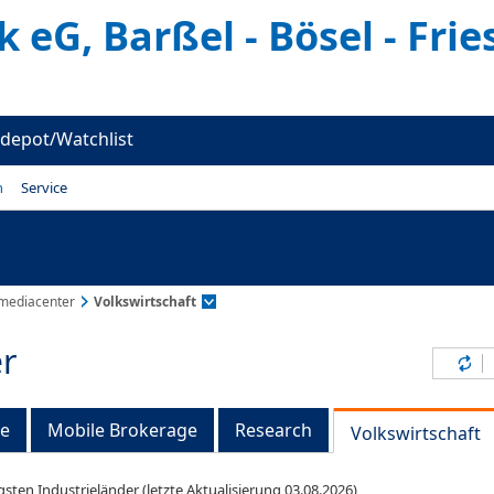
 eG, Barßel - Bösel - Fri
depot/Watchlist
n
Service
mediacenter
Volkswirtschaft
r
Inh
ge
Mobile Brokerage
Research
Volkswirtschaft
gsten Industrieländer (letzte Aktualisierung 03.08.2026)