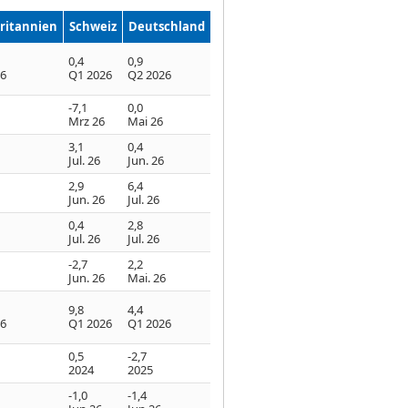
ritannien
Schweiz
Deutschland
0,4
0,9
26
Q1 2026
Q2 2026
-7,1
0,0
Mrz 26
Mai 26
3,1
0,4
Jul. 26
Jun. 26
2,9
6,4
Jun. 26
Jul. 26
0,4
2,8
Jul. 26
Jul. 26
-2,7
2,2
Jun. 26
Mai. 26
9,8
4,4
26
Q1 2026
Q1 2026
0,5
-2,7
2024
2025
-1,0
-1,4