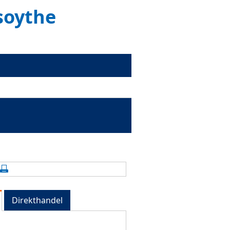
esoythe
alte aktualisieren
Seite drucken
Direkthandel