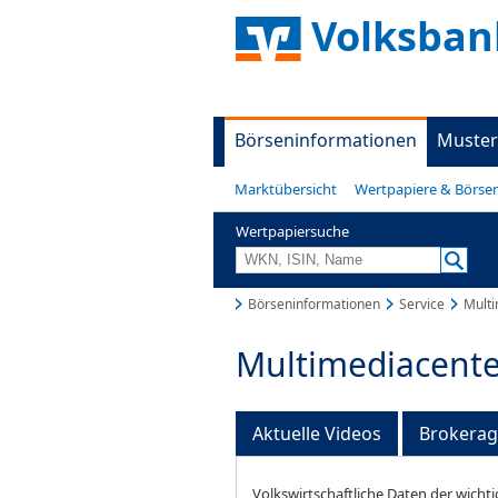
Volksbank
Börseninformationen
Muster
Marktübersicht
Wertpapiere & Börse
Wertpapiersuche
Börseninformationen
Service
Multi
Multimediacente
Aktuelle Videos
Brokera
Volkswirtschaftliche Daten der wichti