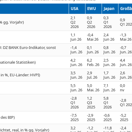
USA
EWU
Japan
Großb
2,1
0,9
0,3
0,9
% gg. Vorjahr)
Q2
Q2
Q1
Q1 20
2026
2026
2026
1,1
-0,4
2,4
-1,3
Jun 26
Mai 26
Jun 26
Mai 26
: DZ BANK Euro-Indikator, sonst
-1,4
0,1
0,8
-0,7
Jun. 26
Jun. 26
Jun. 26
Jun. 26
4,2
6,2
2,5
4,4
ationale Statistiken)
Jun. 26
Feb. 26
Jun. 26
Jun. 26
3,5
2,9
1,7
2,6
J in %, EU-Länder: HVPI)
Jun. 26
Jul. 26
Jun. 26
Jun. 26
5,5
5,0
7,1
0,0
Jun. 26
Mai. 26
Jun. 26
nv
-2,8
1,2
5,8
-2,8
Q1
Q3
Q1
Q1 20
2026
2025
2026
-7,5
-2,9
-0,6
-5,2
 des BIP)
2025
2025
2025
2025
3,2
-1,2
-11,8
-2,4
htet, real, in % gg. Vorjahr)