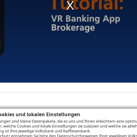
sich die Angaben auf die Vergangenheit beziehen und historische Wertentwicklunge
okies und lokalen Einstellungen
rformanceangaben handelt es sich stets um Bruttowertangaben. Bei Bruttowertang
), die beim Erwerb von Wertpapieren in der Regel anfallen, nicht berücksichti
lungen sind kleine Datenpakete, die es uns und Ihnen erleichtern eine opti
lungsrechner können Sie auf den einzelnen Wertpapierseiten Ihre individuell b
n, welche Cookies und lokale Einstellungen sie zulassen und welche sie able
gung sämtlicher Transaktionskosten und etwaigen Depotgebühren ergibt, errechne
 ist Ihre jeweilige Volksbank und Raiffeisenbank.
ungsschwankungen steigen oder fallen.
chutz
entnehmen Sie bitte den Datenschutzhinweisen Ihrer jeweiligen Volks