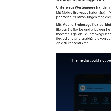
Unterwegs Wertpapiere handeln
Mit Mobile-Brokerage haben Sie Ihr 
jederzeit auf Entwicklungen reagiere
Mit Mobile-Brokerage flexibel ble
Bleiben Sie flexibel und erledigen 
möchten. Egal ob Sie unterwegs schn
flexibel und sind unabhängig von den 
Ziele zu konzentrieren.
This
is
a
The media could not be 
modal
window.