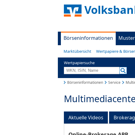
Volksban
Börseninformationen
Muster
Marktübersicht
Wertpapiere & Börse
Wertpapiersuche
Börseninformationen
Service
Multi
Multimediacente
Aktuelle Videos
Brokera
Online-Brokerage APP