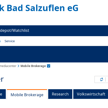
k Bad Salzuflen eG
depot/Watchlist
n
Service
mediacenter
Mobile Brokerage
r
Inh
ge
Research
Volkswirtschaft
Mobile Brokerage