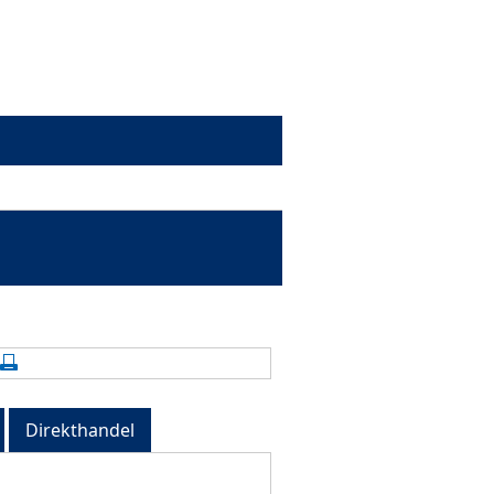
alte aktualisieren
Seite drucken
Direkthandel