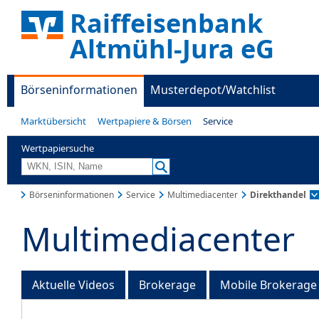
Raiffeisenbank
Altmühl-Jura eG
Börseninformationen
Musterdepot/Watchlist
Marktübersicht
Wertpapiere & Börsen
Service
Wertpapiersuche
Börseninformationen
Service
Multimediacenter
Direkthandel
Multimediacenter
Aktuelle Videos
Brokerage
Mobile Brokerage