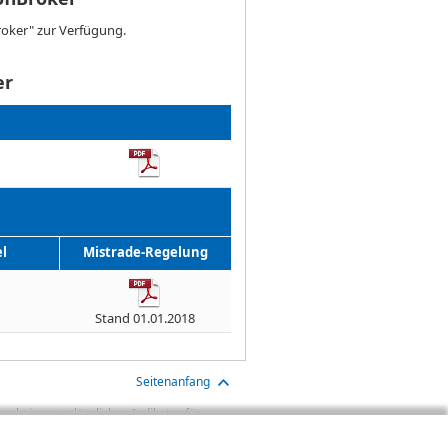
roker" zur Verfügung.
er
l
Mistrade-Regelung
Stand 01.01.2018
Seitenanfang
n keinen verlässlichen Indikator für
aben sind Transaktionskosten (wie z.B.
gt. Oftmals kommen auch noch