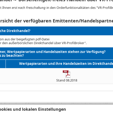
ht Ihnen
erst nach Freischaltung
in den Orderfunktionalitäten des "VR-ProfiB
rsicht der verfügbaren Emittenten/Handelspartn
iche Direkthandel?
on aus der beigefügten pdf-Datei
r den außerbörslichen Direkthandel über VR-ProfiBroker".
er, Wertpapierarten und Handelszeiten stehen zur Verfügung?
s zu beachten?
Wertpapierarten und ihre Handelszeiten im Direkthande
Stand 08.2018
sich die Angaben auf die Vergangenheit beziehen und historische Wertentwicklunge
okies und lokalen Einstellungen
rformanceangaben handelt es sich stets um Bruttowertangaben. Bei Bruttowertang
), die beim Erwerb von Wertpapieren in der Regel anfallen, nicht berücksichti