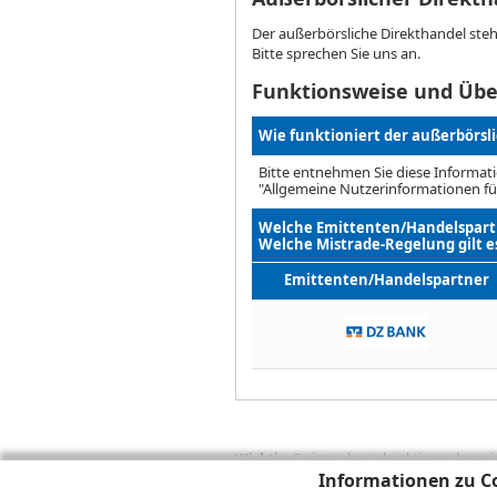
Der außerbörsliche Direkthandel ste
Bitte sprechen Sie uns an.
Funktionsweise und Übe
Wie funktioniert der außerbörsl
Bitte entnehmen Sie diese Informati
"Allgemeine Nutzerinformationen fü
Welche Emittenten/Handelspartn
Welche Mistrade-Regelung gilt e
Emittenten/Handelspartner
Wichtig:
Es ist zu berücksichtigen, dass 
Informationen zu Co
zukünftige Ergebnisse darstellen. Bei Pe
Provisionen, Gebühren und andere Entgelte