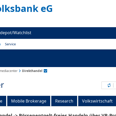
olksbank eG
depot/Watchlist
n
Service
mediacenter
Direkthandel
r
Inh
ge
Mobile Brokerage
Research
Volkswirtschaft
andel -> Börsenentgelt-freies Handeln über VR-Pr