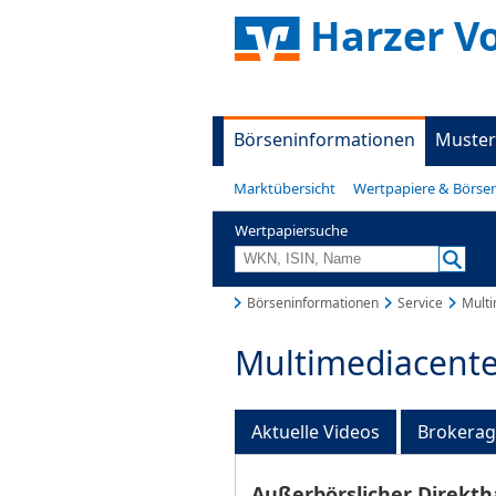
Harzer V
Börseninformationen
Muster
Marktübersicht
Wertpapiere & Börse
Wertpapiersuche
Börseninformationen
Service
Multi
Multimediacente
Aktuelle Videos
Brokera
Außerbörslicher Direkth