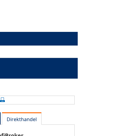
alte aktualisieren
Seite drucken
Direkthandel
ofiBroker