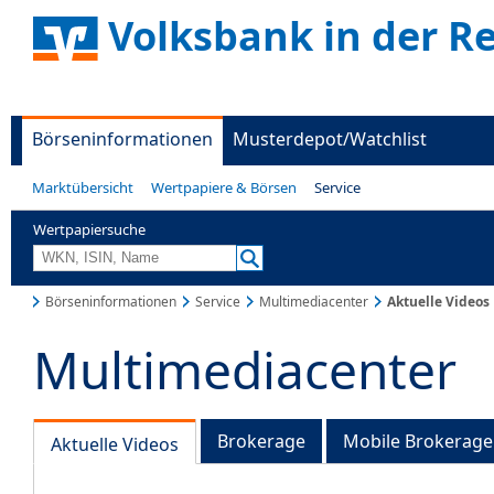
Volksbank in der R
Börseninformationen
Musterdepot/Watchlist
Marktübersicht
Wertpapiere & Börsen
Service
Wertpapiersuche
Börseninformationen
Service
Multimediacenter
Aktuelle Videos
Multimediacenter
Brokerage
Mobile Brokerage
Aktuelle Videos