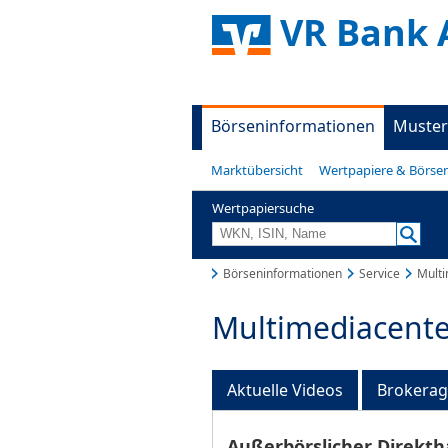
VR Bank 
Börseninformationen
Muster
Marktübersicht
Wertpapiere & Börse
Wertpapiersuche
Börseninformationen
Service
Multi
Multimediacente
Aktuelle Videos
Brokera
Außerbörslicher Direkth