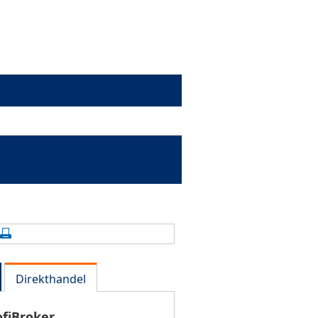
alte aktualisieren
Seite drucken
Direkthandel
ofiBroker