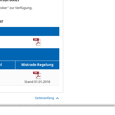
roker" zur Verfügung.
er
l
Mistrade-Regelung
Stand 01.01.2018
Seitenanfang
n keinen verlässlichen Indikator für
aben sind Transaktionskosten (wie z.B.
gt. Oftmals kommen auch noch