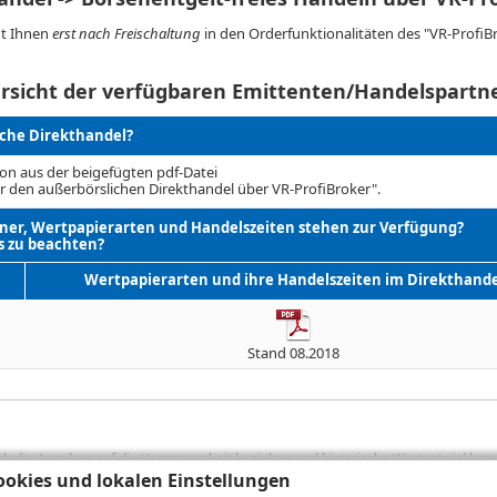
ht Ihnen
erst nach Freischaltung
in den Orderfunktionalitäten des "VR-ProfiB
rsicht der verfügbaren Emittenten/Handelspartn
iche Direkthandel?
on aus der beigefügten pdf-Datei
r den außerbörslichen Direkthandel über VR-ProfiBroker".
er, Wertpapierarten und Handelszeiten stehen zur Verfügung?
s zu beachten?
Wertpapierarten und ihre Handelszeiten im Direkthande
Stand 08.2018
sich die Angaben auf die Vergangenheit beziehen und historische Wertentwicklunge
okies und lokalen Einstellungen
rformanceangaben handelt es sich stets um Bruttowertangaben. Bei Bruttowertang
), die beim Erwerb von Wertpapieren in der Regel anfallen, nicht berücksichti