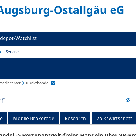
Augsburg-Ostallgäu eG
depot/Watchlist
n
Service
mediacenter
Direkthandel
r
Inh
ge
Mobile Brokerage
Research
Volkswirtschaft
andel -> Börsenentgelt-freies Handeln über VR-Pr