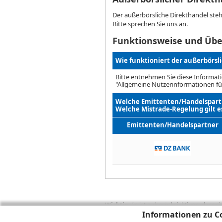
Der außerbörsliche Direkthandel ste
Bitte sprechen Sie uns an.
Funktionsweise und Übe
Wie funktioniert der außerbörsl
Bitte entnehmen Sie diese Informati
"Allgemeine Nutzerinformationen fü
Welche Emittenten/Handelspartn
Welche Mistrade-Regelung gilt e
Emittenten/Handelspartner
Wichtig:
Es ist zu berücksichtigen, dass 
Informationen zu Co
zukünftige Ergebnisse darstellen. Bei Pe
Provisionen, Gebühren und andere Entgelte