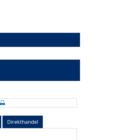
alte aktualisieren
Seite drucken
Direkthandel