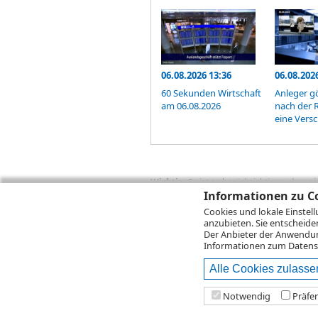
06.08.2026 13:36
06.08.202
60 Sekunden Wirtschaft
Anleger g
am 06.08.2026
nach der 
eine Vers
Wichtig:
Es ist zu berücksichtigen, dass 
zukünftige Ergebnisse darstellen. Bei Pe
Informationen zu Co
Provisionen, Gebühren und andere Entgelte
Cookies und lokale Einstel
Depotgebühren hinzu. Mit dem Wertentwick
anzubieten. Sie entscheide
Performance, die sich unter Berücksichti
Der Anbieter der Anwendung
kann die Rendite zudem infolge von Währ
Informationen zum
Datens
Alle Cookies zulasse
© 2026
DZ BANK AG
Bitte beachten Sie d
Notwendig
Präfe
2026 Infront Financial Technology GmbH