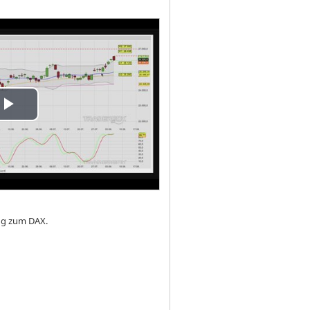
ay
deo
ung zum DAX.