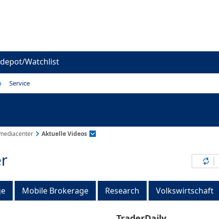
depot/Watchlist
n
Service
mediacenter
Aktuelle Videos
r
Inh
ge
Mobile Brokerage
Research
Volkswirtschaft
TraderDaily